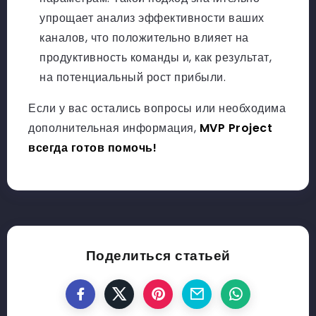
упрощает анализ эффективности ваших
каналов, что положительно влияет на
продуктивность команды и, как результат,
на потенциальный рост прибыли.
Если у вас остались вопросы или необходима
дополнительная информация,
MVP Project
всегда готов помочь!
Поделиться статьей