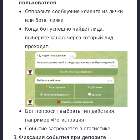
пользователя
Отправьте сообщение клиента из лички
или бота-лички.
Когда бот успешно найдет лида,
выберите канал, через который лид
проходит.
Бот попросит выбрать тип действия:
например «Регистрация».
Событие затрекается в статистике.
Фиксация события при депозите