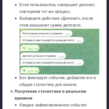
Если пользователь совершает депозит,
повторяем тот же процесс.
Выбираете действие «Депозит», после
этом указывает сумму депозита.
Бот фиксирует событие, добавляя его в
общую статистику для канала.
Получение статистики в реальном
времени
Каждое зафиксированное событие