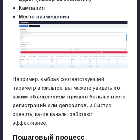
Кампания
Место размещения
Например, выбрав соответствующий
параметр в фильтре, вы можете увидеть
по
каким объявлениям пришло больше всего
регистраций или депозитов
, и быстро
оценить, какие каналы работают
эффективнее.
Пошаговый процесс