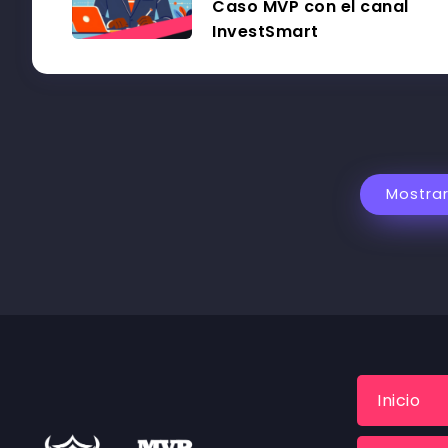
Caso MVP con el canal
InvestSmart
Mostra
Inicio