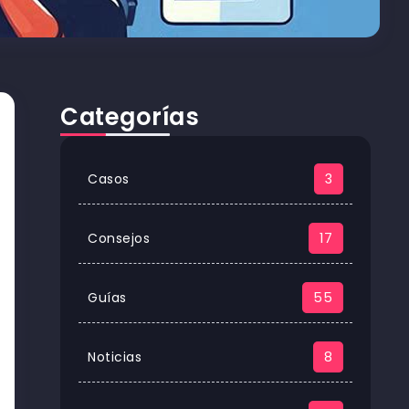
Categorías
Casos
3
Consejos
17
Guías
55
Noticias
8