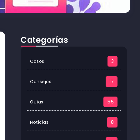
Categorías
Casos
3
Consejos
17
Guías
55
Noticias
8