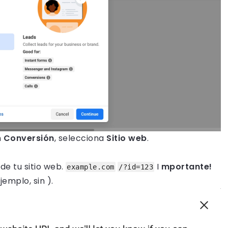
n
Conversión
, selecciona
Sitio web
.
de tu sitio web.
I
mportante!
example.com
/?id=123
jemplo, sin ).