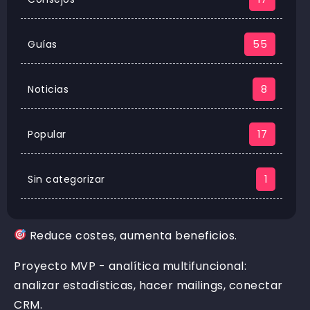
Guías
55
Noticias
8
Popular
17
Sin categorizar
1
Reduce costes, aumenta beneficios.
Proyecto MVP - analítica multifuncional:
analizar estadísticas, hacer mailings, conectar
CRM.