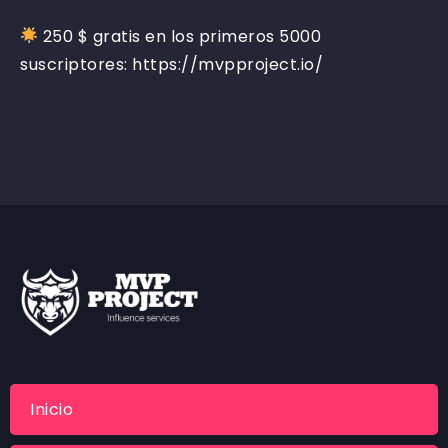
250 $ gratis en los primeros 5000
suscriptores: https://mvpproject.io/
Inicio