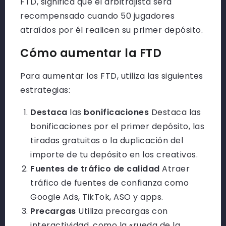
FTD, significa que el arbitrajista será
recompensado cuando 50 jugadores
atraídos por él realicen su primer depósito.
Cómo aumentar la FTD
Para aumentar los FTD, utiliza las siguientes
estrategias:
Destaca
las
bonificaciones
Destaca las
bonificaciones por el primer depósito, las
tiradas gratuitas o la duplicación del
importe de tu depósito en los creativos.
Fuentes de tráfico de calidad
Atraer
tráfico de fuentes de confianza como
Google Ads, TikTok, ASO y apps.
Precargas
Utiliza precargas con
interactividad, como la «rueda de la