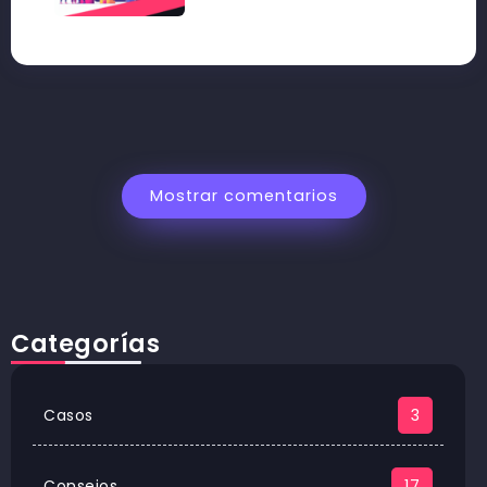
Mostrar comentarios
Categorías
Casos
3
Consejos
17