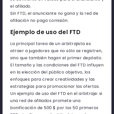
el afiliado.
Sin FTD, el anunciante no gana y la red de
afiliación no paga comisión.
Ejemplo de uso del FTD
La principal tarea de un arbitrajista es
atraer a jugadores que no sólo se registren,
sino que también hagan el primer depósito.
El tamaño y las condiciones del FTD influyen
en la elección del público objetivo, los
enfoques para crear creatividades y las
estrategias para promocionar las ofertas.
Un ejemplo de uso del FTD en el arbitraje: si
una red de afiliados promete una
bonificación de 500 $ por los 50 primeros