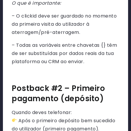
O que é importante:
– O clickid deve ser guardado no momento
da primeira visita do utilizador à
aterragem/pré-aterragem.
– Todas as variáveis entre chavetas {} têm
de ser substituídas por dados reais da tua
plataforma ou CRM ao enviar.
Postback #2 – Primeiro
pagamento (depósito)
Quando deves telefonar:
Após o primeiro depósito bem sucedido
do utilizador (primeiro pagamento).