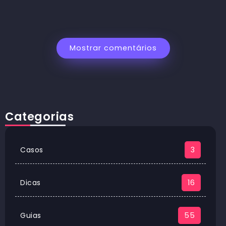
Mostrar comentários
Categorias
Casos
3
Dicas
16
Guias
55