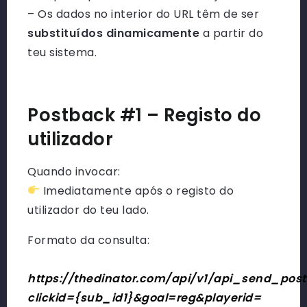
– Os dados no interior do URL têm de ser
substituídos dinamicamente
a partir do
teu sistema.
Postback #1 – Registo do
utilizador
Quando invocar:
Imediatamente após o registo do
utilizador do teu lado.
Formato da consulta:
https://thedinator.com/api/v1/api_send_pos
clickid={sub_id1}&goal=reg&playerid=