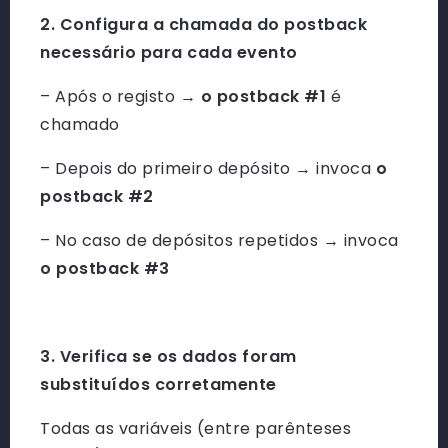
2. Configura a chamada do postback
necessário para cada evento
– Após o registo →
o postback #1
é
chamado
– Depois do primeiro depósito → invoca
o
postback #2
– No caso de depósitos repetidos → invoca
o postback #3
3. Verifica se os dados foram
substituídos corretamente
Todas as variáveis (entre parênteses