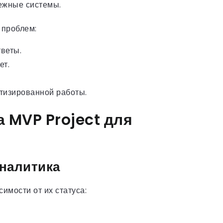
ежные системы.
 проблем:
веты.
ет.
атизированной работы.
 MVP Project для
аналитика
имости от их статуса: